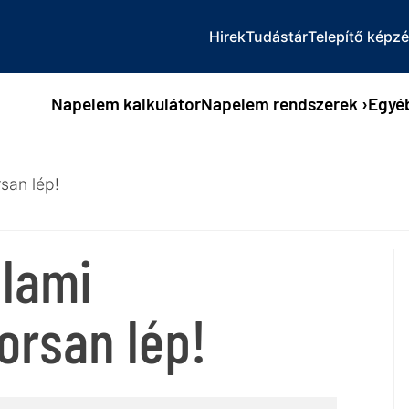
Hirek
Tudástár
Telepítő képz
Napelem kalkulátor
Napelem rendszerek
›
Egyé
rsan lép!
llami
orsan lép!