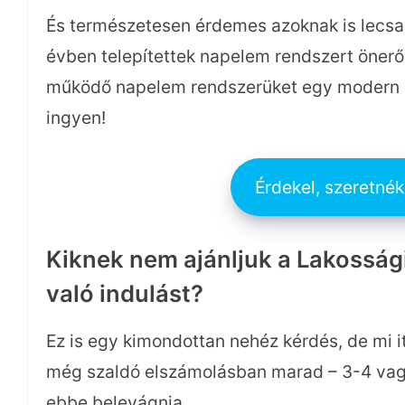
És természetesen érdemes azoknak is lecsap
évben telepítettek napelem rendszert önerő
működő napelem rendszerüket egy modern e
ingyen!
Érdekel, szeretnék 
Kiknek nem ajánljuk a Lakosság
való indulást?
Ez is egy kimondottan nehéz kérdés, de mi it
még szaldó elszámolásban marad – 3-4 vagy
ebbe belevágnia.