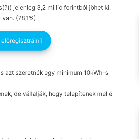
?)) jelenleg 3,2 millió forintból jöhet ki.
 van. (78,1%)
előregisztrálni!
és azt szeretnék egy minimum 10kWh-s
nek, de vállalják, hogy telepítenek mellé