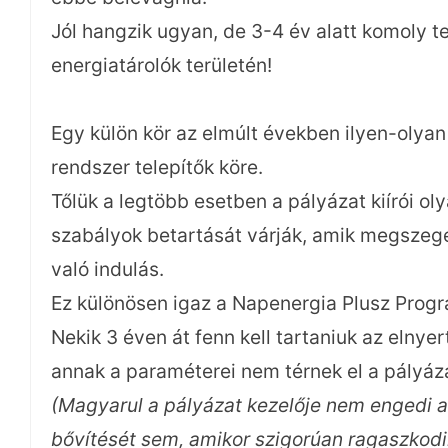
Jól hangzik ugyan, de 3-4 év alatt komoly te
energiatárolók területén!
Egy külön kör az elmúlt években ilyen-olya
rendszer telepítők köre.
Tőlük a legtöbb esetben a pályázat kiírói oly
szabályok betartását várják, amik megszegé
való indulás.
Ez különösen igaz a Napenergia Plusz Progr
Nekik 3 éven át fenn kell tartaniuk az elny
annak a paraméterei nem térnek el a pályáza
(Magyarul a pályázat kezelője nem engedi a
bővítését sem, amikor szigorúan ragaszkodi