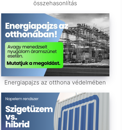
összehasonlítás
Energiapajzs az otthona védelmében