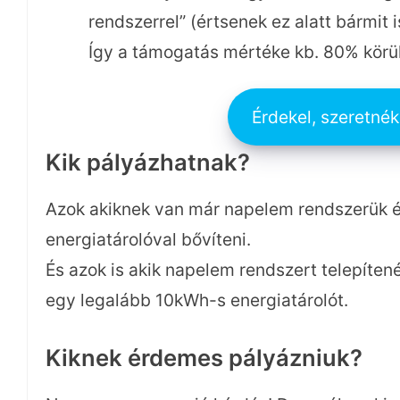
rendszerrel” (értsenek ez alatt bármit is(
Így a támogatás mértéke kb. 80% körül
Érdekel, szeretnék 
Kik pályázhatnak?
Azok akiknek van már napelem rendszerük 
energiatárolóval bővíteni.
És azok is akik napelem rendszert telepítené
egy legalább 10kWh-s energiatárolót.
Kiknek érdemes pályázniuk?