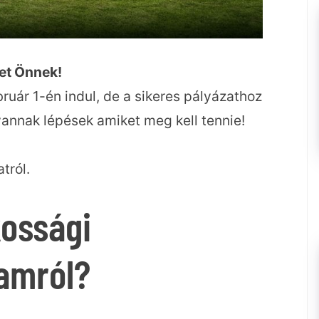
het Önnek!
ruár 1-én indul, de a sikeres pályázathoz
annak lépések amiket meg kell tennie!
tról.
kossági
ramról?