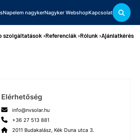
és
Napelem nagyker
Nagyker Webshop
Kapcsolat
b szolgáltatások
›
Referenciák
›
Rólunk
›
Ajánlatkérés
Elérhetőség
info@nvsolar.hu
+36 27 513 881
2011 Budakalász, Kék Duna utca 3.