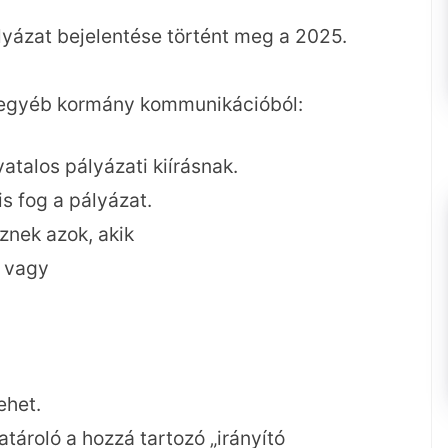
yázat bejelentése történt meg a 2025.
tő egyéb kormány kommunikációból:
vatalos pályázati kiírásnak.
is fog a pályázat.
znek azok, akik
vagy
ehet.
tároló a hozzá tartozó „irányító