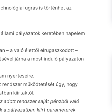
chnológiai ugrás is történhet az
n állami pályázatok keretében napelem
an – a való élettől elrugaszkodott –
sével járna a most induló pályázaton
am nyerteseire.
ert rendszer működtetését úgy, hogy
tban kiírtaktól.
z adott rendszer saját pénzből való
k a pályázatban kiírt paraméterek