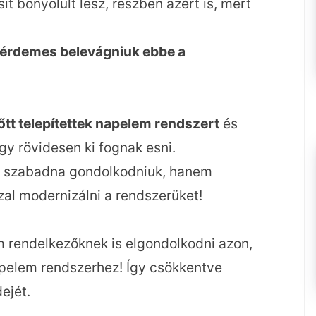
it bonyolult lesz, részben azért is, mert
z érdemes belevágniuk ebbe a
tt telepítettek napelem rendszert
és
y rövidesen ki fognak esni.
on szabadna gondolkodniuk, hanem
zzal modernizálni a rendszerüket!
rendelkezőknek is elgondolkodni azon,
napelem rendszerhez! Így csökkentve
ejét.