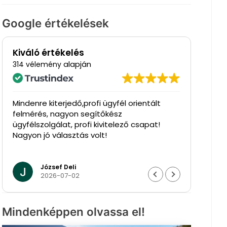
Google értékelések
Kiváló értékelés
alapján
314 vélemény
Nagyon ügyfélbarát cég
Péter Karlócai
2026-05-05
Mindenképpen olvassa el!