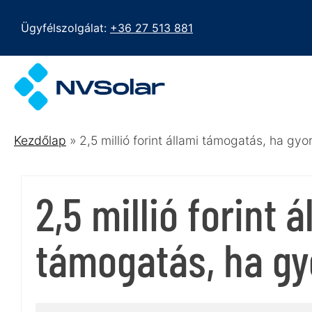
Skip
to
Ügyfélszolgálat:
+36 27 513 881
content
Kezdőlap
»
2,5 millió forint állami támogatás, ha gyo
2,5 millió forint á
támogatás, ha gy