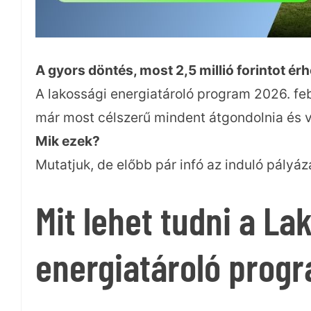
A gyors döntés, most 2,5 millió forintot ér
A lakossági energiatároló program 2026. feb
már most célszerű mindent átgondolnia és v
Mik ezek?
Mutatjuk, de előbb pár infó az induló pályáza
Mit lehet tudni a La
energiatároló prog