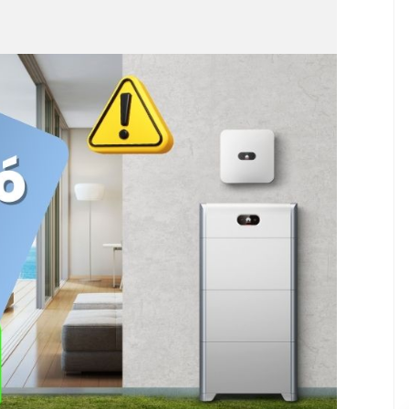
elezés során
Mindenre kiterjedő,profi ügyfél orientált
m az NVSolar
felmérés, nagyon segítőkész
áridőt
ügyfélszolgálat, profi kivitelező csapat!
ogy rövid volt.
Nagyon jó választás volt!
isabban
okhoz képest,
san. Ugyanez
József Deli
2026-07-02
lhelyezésére,