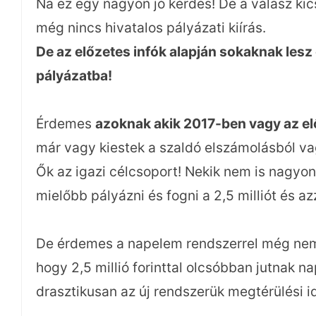
Na ez egy nagyon jó kérdés! De a válasz kics
még nincs hivatalos pályázati kiírás.
De az előzetes infók alapján sokaknak les
pályázatba!
Érdemes
azoknak akik 2017-ben vagy az elő
már vagy kiestek a szaldó elszámolásból vag
Ők az igazi célcsoport! Nekik nem is nagy
mielőbb pályázni és fogni a 2,5 milliót és a
De érdemes a napelem rendszerrel még nem 
hogy 2,5 millió forinttal olcsóbban jutnak 
drasztikusan az új rendszerük megtérülési id