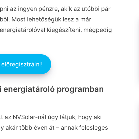
ni az ingyen pénzre, akik az utóbbi pár
ből. Most lehetőségük lesz a már
nergiatárolóval kiegészíteni, mégpedig
előregisztrálni!
i energiatároló programban
t az NVSolar-nál úgy látjuk, hogy aki
 akár több éven át – annak felesleges