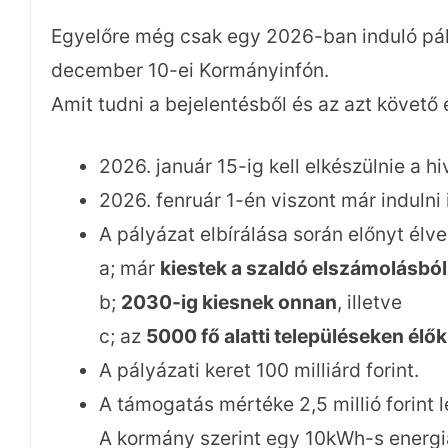
Egyelőre még csak egy 2026-ban induló pál
december 10-ei Kormányinfón.
Amit tudni a bejelentésből és az azt köve
2026. január 15-ig kell elkészülnie a hi
2026. fenruár 1-én viszont már indulni 
A pályázat elbírálása során előnyt élve
a; már
kiestek a szaldó elszámolásból
b;
2030-ig kiesnek onnan
, illetve
c; az
5000 fő alatti településeken élők
A pályázati keret 100 milliárd forint.
A támogatás mértéke 2,5 millió forint l
A kormány szerint egy 10kWh-s energia